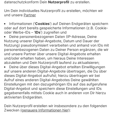
Anzeige
Auf dem Friedhof in Euskirchen-Kirchheim kam es in
der vergangenen Woche zu einem Diebstahl, bei dem
mehrere Gräber beschädigt wurden. Unbekannte Täter
haben Grablaternen gewaltsam von den Gräbern
entfernt und anschließend gestohlen.
Dabei wurden einige Laternensockel beschädigt, was
zusätzlichen Schaden an den betroffenen Gräbern
verursacht hat. Die Polizei hat die Ermittlungen wegen
besonders schweren Falls des Diebstahls und Störung
der Totenruhe aufgenommen und sucht nach Zeugen,
die Hinweise zu den Tätern geben können.
Anzeige