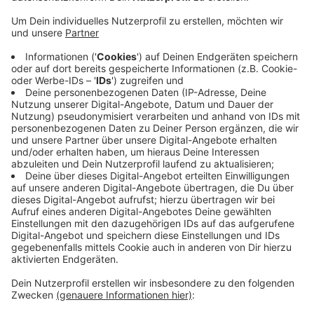
mitgehen lassen.
Veröffentlicht:
Freitag, 31.05.2024 14:55
Anzeige
Das teilte die Kreispolizei mit. Geschehen sei das
Ganze in der Nacht von Mittwoch auf Donnerstag.
Außerdem entwendeten die Unbekannten einen Erste-
Hilfe-Koffer aus der Garage. Den Ketchup-Eimer
fanden die Beamten dann außerhalb des
Vereinsgeländes. Zwar nicht leer, aber kaputt. Die
Eimer-Verpackung war zerbrochen.
Anzeige