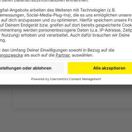
Sache fehlt aber: Nämlich die Antwort. Die gibt es 
Spezial. Dazu haben wir uns valide Experten herangeh
uns trotzdem fachgerecht beantworten.
Anzeige
Stellt Niklas Lünebach eine dumme Frage
Anzeige
Anzeige