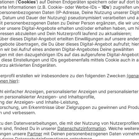
Anzeige
Niklas Lünebach
Die wunderbare Welt der dumm
Folge 3
Anzeige
Dumme Fragen gibt es auch beim Fußball! 
Anzeige
Es soll ja bekanntlich keine dummen Fragen geben. Aber