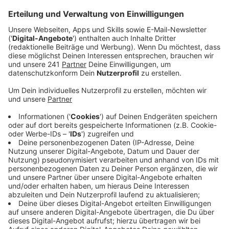
sollte künftig noch zur Verfügung gestellt werden.
Anzeige
Was kostet der digitale Impfnachweis?
Anzeige
Nichts für den Nutzer. "Das ist vom Ministerium als
kostenfreie Leistung aufgesetzt", erklärt der
Deutsche Apothekerverband. Allerdings: Apotheken
erhalten für den Aufwand, Fälschungen und andere
Dokumente zu überprüfen eine Vergütung.
Anzeige
Geht das auch über die Corona-Warn-App?