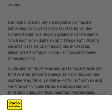
Anzeige
Der Digitalverband Bitkom begrüßte die "rasche
Einführung der CovPass-App rechtzeitig vor den
Sommerferien". Die Regierung habe in der Pandemie
"doch noch einen digitalen Sprint hingelegt." Wichtig
sei jetzt, dass die Übertragung des Impfstatus
unkompliziert erfolgen könne - an möglichst vielen
Orten und ohne
Schlangen vor Apotheken und später auch Praxen und
Impfzentren. Bitkom bemängelte, dass dazu ein rein
digitaler Weg fehle. Ein Online-Portal, auf dem anhand
von Chargennummer, Name, Geburtsdatum und
Impfdatum das Zertifikat beantragt werden kann,
wäre eine
deutliche Entlastung gewesen. Eine solche Variante