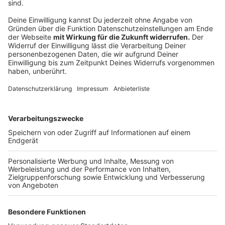
Sie bekommen dabei nur den Impfstatus und den
Namen des Gastes angezeigt, den sie mit dem
Personalausweis oder einem anderen Ausweis
Dokument
abgleichen müssen.
Anzeige
Welche Plattformen machen mit?
Anzeige
Die CovPass-App wird im Gegensatz zur offiziellen
Corona-Warn-App nicht nur für iPhones von Apple und
Android-Smartphones mit Google Play Services
angeboten, sondern auch für die populären
Smartphones des chinesischen Techriesen Huawei.