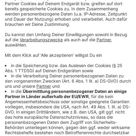
Nein. Der gelbe Impfpass und Bescheinigungen von
Impfzentren oder Ärzten haben selbstverständlich
weiterhin ihre Gültigkeit. Das
Bundesgesundheitsministerium spricht selbst von
einem freiwilligen und ergänzendem Angebot.
Anzeige
Was kann "CovPass" noch?
Anzeige
Parallel zur CovPass-App zum digitalen Impfnachweis
kommt auch die Überprüfungs-Anwendung CovPass
Check in die App-Stores. Damit können beispielsweise
Restaurant-Betreiber mit einem schnellen Scan des
vorgezeigten QR-Codes aus dem CovPass überprüfen,
ob die Gäste einen vollständigen Impfschutz haben.