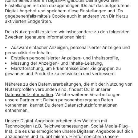
Anzeige
Ja, geht es. Denn: Der digitale Impfnachweis kann
nicht nur über die neue "CovPass"-App angezeigt
werden, sondern auch in der offiziellen Corona-Warn-
App des Bundes - die schon mehr als 28 Millionen Mal
heruntergeladen wurde. Experten schätzen, dass 25
Millionen Menschen sie aktiv nutzen. Der Unterschied:
Die "CovPass"-App hat anders als die Corona-Warn-
App keine Kontaktverfolgungsfunktion.
Anzeige
Wird der digitale Impfnachweis Pflicht?
Anzeige