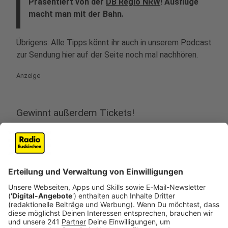
Präsentiert von der
DB Regio NRW
! Ausflüge
macht man mit der Bahn.
Übrigens: Alle Tipps könnt ihr auch in unserem Podcast
zur Sendung hier auf der Seite noch mal nachhören.
Anzeige
Gewinnt außerdem Tickets!
Anzeige
Pro Sendung verlosen wir über unseren Instagram-
Kanal ein Familienticket (2 Erw. + 3 Kinder) für den
Eintritt in das
„Deutsche Fußballmuseum“ in Dortmund
sowie ein „Schöner Tag Ticket“ der DB Regio NRW zur
An-/Abreise für ebenfalls 5 Personen.