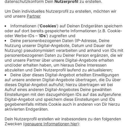
Bis zur 3. Sendung kann auch der/die GewinnerIn
an der Verlosung von 2 Eintrittskarten für das EM
Halbfinale in Dortmund teilnehmen.
Mehr Infos hier!
Anzeige
Ihr habt eine Sendung verpasst? Kein
Problem!
Anzeige
Hier könnt ihr alle Folgen unserer Freizeittipps
nachhören. Natürlich gibt es die auch auf allen
bekannten Podcast-Plattformen.
Anzeige