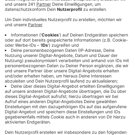
Anzeige
Die belgische Polizei geht davon aus, dass die Sachen
hier aus Deutschland stammen. Da unter dem Müll ein
deutsches Autokennzeichen und deutsche Mülltüten
sind, gehen die Ermittler davon aus, dass jemand
womöglich hier aus der Region den Müll über die
Grenze gefahren und dann im Wald entsorgt hat.
Es deute alles auf eine private Autowerkstatt oder
einen VW-Golf oder Oldtimer-Liebhaber hin. Denn die
Ermittler haben VW-Autoteile und eine große Menge
Reifen entsprechend identifiziert.
Weil es sich um eine große Menge Abfall von über 30
Kubikmetern handelt, vermutet die Polizei Büllingen,
dass die Unbekannten mit einem Muldenkipper oder