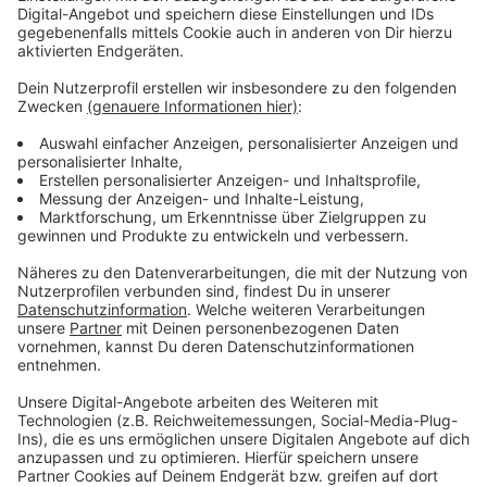
nominiert. Hier gibt es "Giants" für euch neu im besten
Mix.
Anzeige
Wir benötigen Ihre
Zustimmung, um den YouTube
Video-Service zu laden!
Wir verwenden einen Service eines
Drittanbieters, um Videoinhalte
einzubetten. Dieser Service kann
Daten zu Ihren Aktivitäten
sammeln. Bitte lesen Sie die
Details durch und stimmen Sie der
Nutzung des Service zu, um dieses
Video anzusehen.