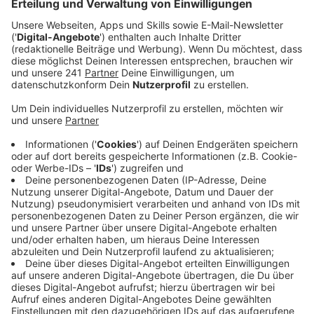
Anzeige
Dermot Kennedy blickt in seinem neuen Song auf das
aktuelle Weltgeschehen, das er als Weckruf sieht, mit
der Nachricht: Auf, dass die Welt sich ändert und wir
wieder Riesen sein können. Sein Debütalbum erreichte
im vergangenen Jahr den ersten Platz der britischen
Albumcharts. Es hat mittlerweile weltweit über 1
Milliarde Streams gesammelt.
Anzeige
Wie wird "Giants" laufen? Vielleicht sogar ähnlich
erfolgreich.
Kennedy ist für das deutsche Publikum wohl seit dem
"The Voice"-Finale ein Begriff. Zuletzt wurde er bei
den Brit Awards als „Best International Male“