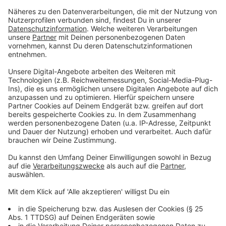
Aceto Balsamico Tradizionale di Modena
Olivenöl
Anzeige
Und so bereitet ihr das Essen zu
Anzeige
Das Fleisch waschen, trockentupfen und in vier
etwa 1 ½ cm dicke Scheiben schneiden. Zwischen
einer Klarsichtfolie plattieren. Die Grillpfanne auf
dem Herd stark erhitzen, bis sie anfängt zu
rauchen.
Das Fleisch salzen, pfeffern und mit Olivenöl
bestreichen.
Das Paillard etwa 1 Minuten auf beiden Seiten
scharf anbraten.