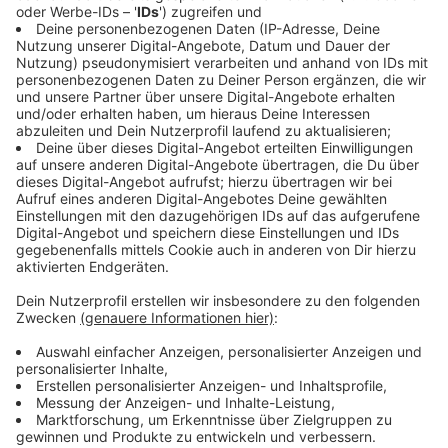
Das Rezept: "Paillard vom Rind"
Anzeige
Zutaten:
Fleisch:
1 Rinderfilet à 250 g
Olivenöl, zum anbraten
Salz, aus der Mühle
Schwarzer Pfeffer, aus der Mühle
Beilagen:
Rucola
Halbgetrocknete Kirschtomaten
Frühlingslauch fein geschnitten
Pinienkerne