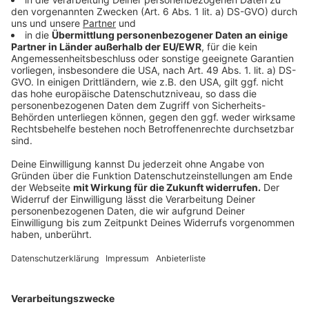
Auf einem Teller anrichten mit dem Rucola,
Frühlingslauch, getrocknete Kirschtomaten,
Pinienkernen belegen.
Mit Balsamico und Olivenöl beträufeln.
Anzeige
Das ist der Kitchen Club by Nelson Müller
Anzeige
Bei euch läuft das Radio in der Küche, bei uns die
Küche im Radio. Starkoch Nelson Müller lädt uns
exklusiv in seinen Kitchen Club ein. Ab sofort versorgt
er uns täglich mit raffinierten Rezepten zum
Nachkochen oder Nachkochen lassen. Nelson nimmt
uns mit in seine Küche und weiht uns in die
Geheimnisse eines bekannten Profikochs ein. Der