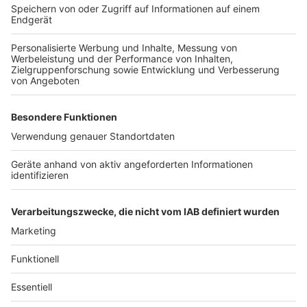
Kitchen Club by Nelson Müller ist etwas für alle
Gourmets und Gourmüsen. Für alle von euch, die
wissen, dass Kardamom ein Gewürz ist und kein
Ersatzteil fürs Auto. Das ist "Foodtainment" der
Extraklasse. Feinste Küche, die man überall genießen
kann. Serviert in eurem Lieblingsradio. Bon Appetit -
oder wie Nelson es sagt: "Macht nix, wenn's
schmeckt!"
Nelson Müller live erleben? Hier gibt es
Infos zu den
Terminen
.
Anzeige
Anzeige