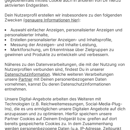
Anzeige
Das zufälligste Wissen der Welt mit Hendrik
Frost
Anzeige
Das gesamte Wissen ist immer dabei: Dank
Smartphone und Wikipedia haben die meisten von uns
quasi das sämtliches Wissen der Menschheit ständig
in der Hosentasche. Immerhin gibt es fast 3 Millionen
deutsche Wikipedia-Artikel. Und unser Moderator
Hendrik Frost dachte sich: 'Es wird Zeit, dass sich das
alles mal jemand durchliest!'
Anzeige