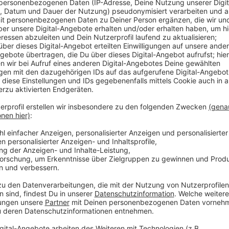
Anzeige
Hendrik Frost
Das zufälligste Wissen der We
Anzeige
Das zufälligste Wissen der Welt mit Hendri
Anzeige
Das gesamte Wissen ist immer dabei: Dank Smartpho
uns quasi das sämtliches Wissen der Menschheit stä