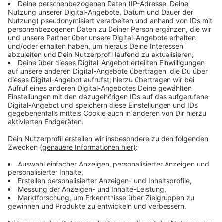
Ein Straßenbauprojekt ist damit abgeschlossen,
weitere große sind in den Startlöchern oder laufen
schon. Wir haben die größten Verkehrsbauprojekte für
2020.
Anzeige
Ruhrgebiet
Anzeige
Auf einer Länge von mehr als elf Kilometern läuft
schon der Ausbau der A43 zwischen Bochum/Riemke
und Recklinghausen/Herten. Das Projekt soll 493
Millionen Euro kosten und 2025 fertig werden.
Anzeige