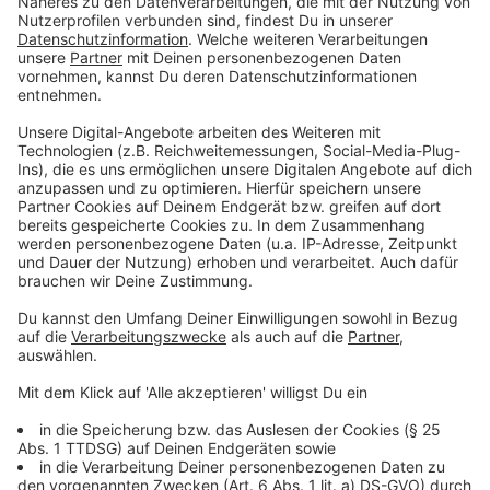
Im Dezember 2019 startet der Neubau der
Rheinbrücke Neuenkamp auf der A40 in Duisburg. Das
erste Teilstück der Brücke soll in drei Jahren fertig
sein. Der gesamte Ausbau zwischen Duisburg-
Homberg und Duisburg-Häfen soll 365 Millionen Euro
kosten.
Anzeige
Rheinland
Anzeige
Auf der A1 wird die Rheinbrücke Leverkusen neu
gebaut. Das erste Teilstück soll in zwei Jahren fertig
sein. Der gesamte Ausbau zwischen Köln-Niehl und
dem Autobahnkreuz Leverkusen-West soll rund 740