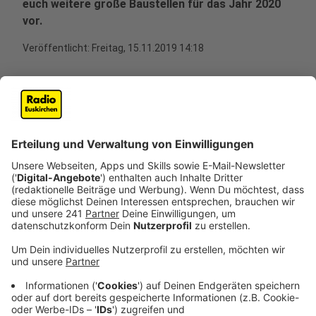
euch weitere große Baustellen für das Jahr 2020
vor.
Veröffentlicht:
Freitag, 15.11.2019 14:18
Anzeige
Die A46 zwischen Bestwig und Olsberg wird am
Montag, 18. November, freigegeben. Das ist deshalb
sehr interessant, weil damit auch die höchste
Autobahnbrücke in Nordrhein-Westfalen offiziell
eingeweiht: die Talbrücke Nuttlar, die nämlich 115
Meter hoch ist. Bei der Eröffnung ist unter anderem
Landesverkehrsminister Hendrik Wüst dabei.
Anzeige