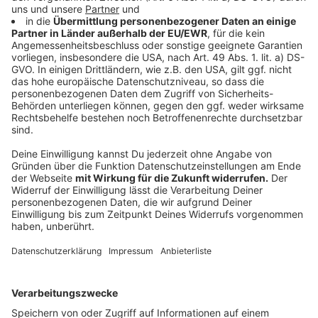
Millionen Euro kosten.
Anzeige
Sauer- und Siegerland
Anzeige
Auf der A45 zwischen Hagen und der Landesgrenze zu
Hessen werden eine ganze Reihe von Talbrücken neu
gebaut. An vier Brücken (Kattenohl, Brunsbecke,
Rälsbach, Rinsdorf) wird schon gebaut, bei drei
weiteren geht es im nächsten Jahr - also 2020 - los.
Anzeige
Münsterland