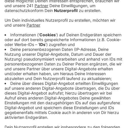
Dorfgemeinschaftshaus und der Neubau des
Feuerwehrgerätehauses.
Veröffentlicht:
Freitag, 09.06.2023 06:44
Anzeige
Der Dahlemer Bürgermeister dankt dabei allen
Beteiligten: Und besonders den Menschen aus
Kronenburg, die dabei tausende ehrenamtliche
Arbeitsstunden geleistet hätten.
Die Kosten für das Doppelprojekt liegen bei insgesamt
2,2 Millionen Euro, es gab eine Landesförderung für
das Dorfgemeinschaftshaus von 250.000 Euro und
knapp 1 Million Euro Förderung für das Feuerwehrhaus.
Freitagabend wird die Feuerwehr feierlich in ihren