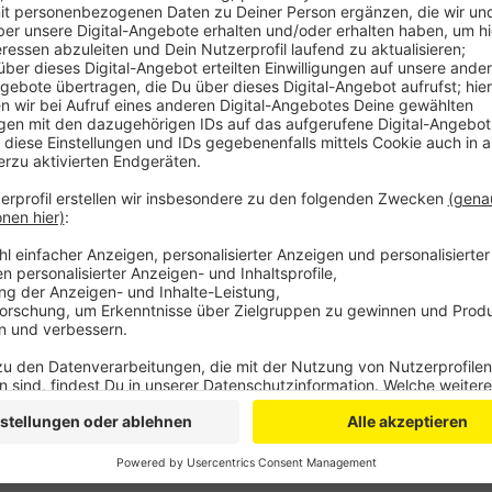
Die etwa 1,50 Meter hohe gelbe Station steht am Bah
jeder sein Fahrrad, den Rollstuhl oder auch den Kind
Bis Jahresende will der ADAC Nordrhein noch 28 weit
Dazu wurden oft genutzte Radwege oder besondere 
In Mechernich hat der ADAC im Oktober eine Radserv
Radservice-Station ist unabhängig von einer ADAC Mit
nutzbar.
Die Caritas Betriebs- und Werkstätten in Eschweiler 
Anzeige