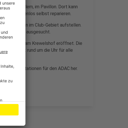
nhof in Dahlem, im Pavillon. Dort kann
erwagen kostenlos selbst reparieren.
ere Stationen im Club-Gebiet aufstellen.
Freizeitorte ausgesucht.
ice-Station am Krewelshof eröffnet. Die
gliedschaft rund um die Uhr für alle
stellen die Stationen für den ADAC her.