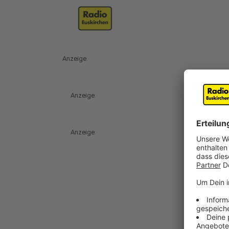
Anzeige
Anzeige
Anzeige