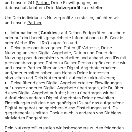
Infektion überstanden haben, ist die Zahl der
akuten Fälle gesunken. Auch der Inzidenzwert ist
wieder zurückgegangen. Er liegt bei 77,8. So viele
Neuinfektionen pro hunderttausend Einwohner hat
es innerhalb einer Woche im Kreis Euskirchen
gegeben.
Seit Montag gibt es einen weiteren Todesfall. Eine
89-jährige Frau sei im Krankenhaus an Covid-19
verstorben, teilt der Kreis Euskirchen mit.
Am Mittwoch wollen Kanzlerin Merkel und die
Länderchefs entscheiden, wie es mit dem
Lockdown und den Corona-Maßnahmen ab
Sonntag weitergeht. Bis dahin gelten die aktuellen
Beschränkungen noch. Entscheidendes Thema bei
den Gesprächen sollen Kitas und Schulen sein, hat
NRW-Ministerpräsident Laschet angekündigt.