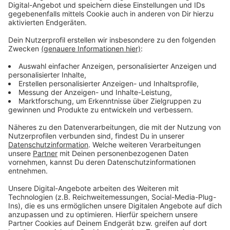
Das Impfmobil des Kreises Euskirchen ist auch am
Freitag wieder im Einsatz. Wer noch keine Corona-
Schutzimpfung bekommen hat oder die Zweitimpfung
noch braucht, kann statt ins Impfzentrum Marmagen
auch nach Schleiden kommen.
Das Impfmobil macht am Freitag viermal in Schleiden
Halt. Von 10 bis 11.30 Uhr in Oberhausen auf dem
Zöllerplatz. Von 12 bis 14.30 Uhr in der Kernstadt auf
dem Marktplatz. Ab 15 Uhr steht das Impfmobil für 90
Minuten in Olef auf dem Dorfplatz und am Abend noch
bis 19.30 Uhr in Gemünd auf dem Marienplatz.
Mit dem mobilen Impfangebot will der Kreis
Euskirchen vor allem Menschen erreichen, die in den
Hochwasser-Gebieten leben und aktuell keine Zeit
oder Möglichkeiten haben ins Impfzentrum nach
Marmagen zu kommen.