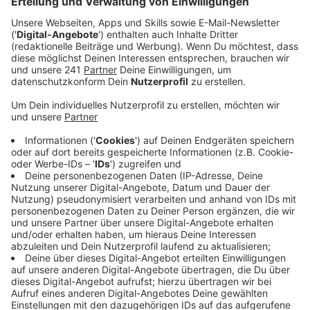
Anzeige
Der Inzidenzwert liegt damit das erste Mal seit fast
drei Monaten wieder über 35 (35,1).
Die steigende Zahl der Corona-Fälle liege aber nicht an
der Flutkatastrophe und ihren Folgen. Die vermehrten
Infektionen führt das Kreis-Gesundheitsamt
überwiegend auf Reiserückkehrer zurück.
Anzeige
Mobiles Impfen am Freitag in Schleiden
Anzeige