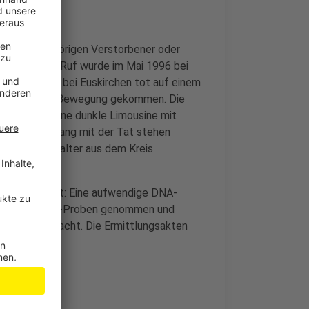
NA von Angehörigen Verstorbener oder
ige Claudia Ruf wurde im Mai 1996 bei
 Tage später bei Euskirchen tot auf einem
7 Jahren neue Bewegung gekommen. Die
, wonach eine dunkle Limousine mit
m Zusammenhang mit der Tat stehen
200 Fahrzeughalter aus dem Kreis
neu aufgerollt: Eine aufwendige DNA-
 als 2.000 DNA-Proben genommen und
ns Licht gebracht. Die Ermittlungsakten