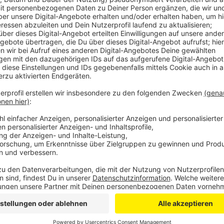
Anzeige
In weiteren zehn Fällen werde noch versucht, die D
nach unbekannt Verzogenen zu bekommen. Die elfjähr
Grevenbroich entführt, sexuell missbraucht und zwei
Feldweg gefunden. In die Ermittlungen war nach 2
Mordkommission geht einer Zeugenbeobachtung nach
Ortskennzeichen RE für den Kreis Recklinghausen i
könnte. Die Polizei war deshalb im Frühjahr an rund 
Recklinghausen herangetreten.
Bereits 2019 hatten Mordermittler den "Cold Case" 
Massenuntersuchung, für die in Grevenbroich mehr
analysiert wurden, hatte aber keinen Verdächtigen a
füllen inzwischen 150.000 Seiten Papier.
Anzeige