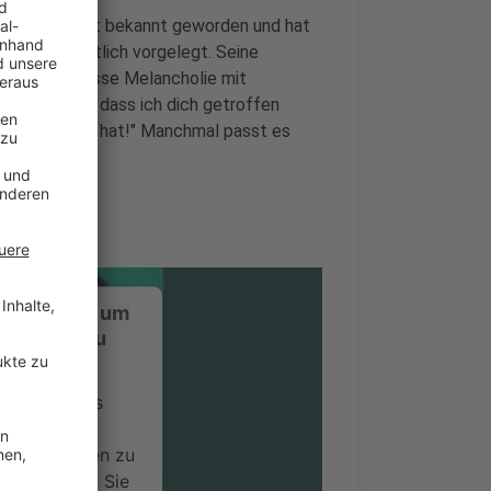
tionalen Markt bekannt geworden und hat
r 2022 ordentlich vorgelegt. Seine
uar. Eine gewisse Melancholie mit
 es: "Sorry, dass ich dich getroffen
 sehr verletzt hat!" Manchmal passt es
ustimmung, um
-Service zu
ervice eines
ideoinhalte
ce kann Daten zu
 Bitte lesen Sie