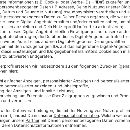
Letztes Jahr ist ClockClock selbst auf dem interna
eine beachtliche Fanbase aufgebaut. Jetzt hat er fü
SIngle "Sorry" ist der perfekte Auftakt für den Febr
hypnotischen Akustik-Melodien. Auch das Thema trifft
habe, du erinnerst mich an eine Person, die mich mal
eben einfach nicht.
Anzeige
Wir benötigen Ihre Z
den YouTube Video
laden!
Wir verwenden einen S
Drittanbieters, um V
einzubetten. Dieser Servi
Ihren Aktivitäten sammeln.