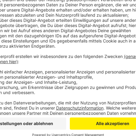
Als größte Gewinner dürften aber die Grünen gelten, 
Stimmen hinzugewonnen haben. Thomas Keßeler, Grün
Sonntagabend das Ergebnis. Er geht davon aus, dass
gegeben habe:
Ich glaube, grüne Themen sind noch mal in den le
gekommen und werden noch weiter nach vorne kom
Annalena Baerbock und Robert Habeck einen sup
den Leuten an. Ich glaube, dass hilft natürlich auc
Enttäuschung gab es bei SPD und der FDP im Kreis E
deutlich Stimmen verloren. Die Links zu den drei Wahl
Wahlkreis 8
Wahlkreis 12
Wahlkreis 27
Anzeige