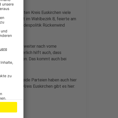
die im gesamten Kreis Euskirchen viele
en-Kandidat im Wahlbezirk 8, feierte am
 auch die Bundespolitik Rückenwind
tzten Jahren weiter nach vorne
men. Sicherlich hilft auch, dass
er Job machen. Das kommt auch bei
h.
uskirchen. Beide Parteien haben auch hier
bezirken im Kreis Euskirchen gibt es hier: