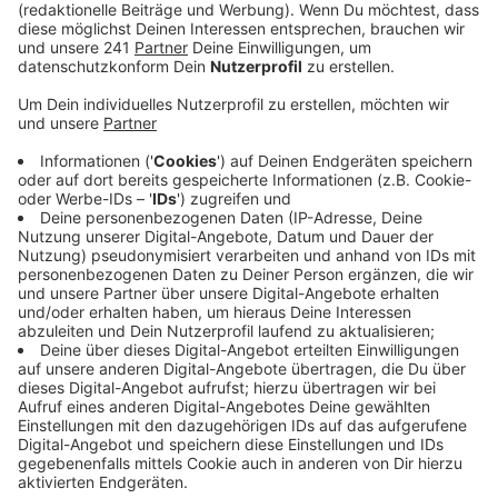
konnte im Vergleich zu 2019 etwas zulegen.
Veröffentlicht:
Montag, 10.06.2024 05:40
Anzeige
Die Grünen sind auch im Kreis Euskirchen der große
Verlierer bei der Europawahl. Die Partei hat 8,8
Prozentpunkte verloren im Vergleich zur vorherigen
Europawahl. Die Grünen landen nur noch bei 9,6
Prozent der Stimmen. Auch die beiden
Koalitionspartner aus der Ampel-Regierung in Berlin,
SPD und FDP, haben verloren.
Am stärksten zulegen konnte die AfD. Sie hat sich um
5,2 Prozentpunkte auf knapp 14,9 Prozent verbessert.
Das Bündnis Sahra Wagenknecht kam aus dem Stand
auf 4,6 Prozent.