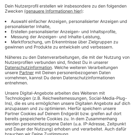
Verbessert hat sich auch die Wahlbeteiligung. Sie lag
bei 64,4 Prozent (2019: 61,3 Prozent).
Die Wahlergebnisse in den einzelnen Städten und
Gemeinden im Kreis Euskirchen sind sehr ähnlich zum
Gesamtergebnis des Kreises. Teilweise bekamen
Grüne und SPD mehr Stimmen als im kreisweiten
Ergebnis.
Anzeige
Anzeige