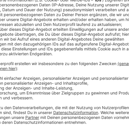
Sieben Fahrzeuge aus dem Verkehr gezo
Anzeige
Am Karfreitag (18. April), bekannt als Car-Friday, füh
Kontrollen durch, um die Tunerszene im Auge zu beha
Eifel zieht an diesem Tag zahlreiche Autoenthusiasten
geltenden Vorschriften. Die Polizei sicherte insges
der Polizei unzulässig umgebaut und in den meisten F
werden die Autos nun genauer unter die Lupe nehme
Anzeige
Zwei Personen mussten eine Blutprobe a
Anzeige