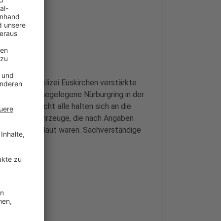
gen
rte die Kreispolizei Euskirchen verstärkte
lten. Der nahegelegene Nürburgring in der
 an, doch nicht alle halten sich an die
amt sieben Fahrzeuge, die nach Angaben
ällen viel zu laut waren. Sachverständige
n.
bgeben