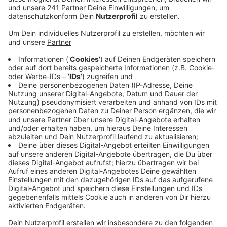
150 Euro Bußgeld bei Verstößen zu verhängen.
Außerdem müssten Fahrgäste an der nächsten
Haltestelle aussteigen.
Bisher werden Bußgelder nur fällig, wenn sich
Fahrgäste trotz Aufforderung weigern, ihre
Maske aufzusetzen. Wüst sagte dazu, es solle
keine lange Diskussion mehr mit Masken-Muffeln
geben.
Ein Sprecher der Stadtverkehr Euskirchen sieht in
den SVE-Bussen kein Maskenproblem. Die
Tragequote sei hier sehr hoch. An den Haltestellen
hätten allerdings häufiger die Fahrgäste keine
Mund-Nasen-Bedeckung angelegt, sagt er. Von der
RVK heißt es, nur durch die Ordnungsbehörden
könnten Bußgelder verhängt werden. Im laufenden
Betrieb als Busfahrer den Fahrgast anzusprechen
und eventuell aus dem Bus zu verweisen – das
sieht die RVK als problematisch an.