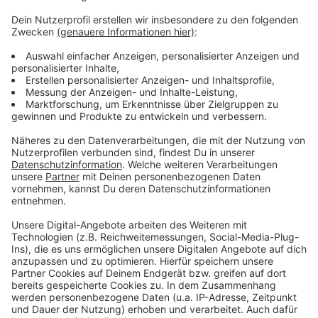
Woche Sanierungsarbeiten am Kanalnetz gestartet.
Deshalb sind etwa 50 Meter der Kommerner Straße in
Sinzenich für zwei bis drei Monate gesperrt. Im Ort
selbst lasse sich die Baustelle nicht umfahren.
Autofahrer sollen deshalb über Merzenich ausweichen.
Die empfohlene Umleitung führt jedoch ab Kommern
über die A1 und die B56n bis nach Zülpich.
Mehr Infos gibt es in der
Baustellenübersicht der
Stadt Zülpich
.
Anzeige
Anzeige