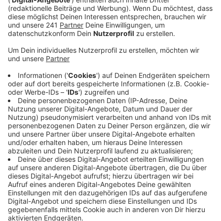
die Haltestellen in Wichterich gibt es demnach eine
Umleitung, sagt die RVK. Die Bauarbeiten laufen
zwischen der L162/Frankfurter Straße und der
Straße „Am Wachbaum“. Es gebe eine Umleitung
für die Buslinien 807, 811 und 984.
Veröffentlicht:
Mittwoch, 05.02.2020 11:02
Anzeige
Wegen Bauarbeiten fahren drei Buslinien Umwege in
Zülpich-Sinzenich. Da dort die Kommerner Straße
(B477) gesperrt ist, entfällt die Haltestelle Sinzenich
Post bis auf weiteres. Als Ersatz sollen Fahrgäste die
Haltestelle Kirche nutzen. Die Bus-Umleitung führt
über Merzenich, beziehungsweise Floren.
Wie die Stadt Zülpich bestätigt, sind dort Anfang der