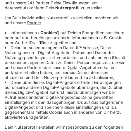
auch zu Englischen Wochen kommen wird, damit alle
Spieltage problemlos über die Bühne gebracht
werden.
Anzeige
Das sollen die Vorgaben zu Geisterspielen
sein
Anzeige
Eine "Task Force" der DFL hat dabei festgelegt
(Stand: Ende April), wie die Geisterspiele in den
Stadien unter Beachtung der Hygienemaßnahmen
korrekt ablaufen sollen. Das 50-seitige Konzept sieht
vor, dass eine begrenzte Zahl an zugelassenen
Personen in den Stadien zugelassen wird: 98 im