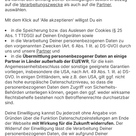
Weitere Empfehlungen zur Ausführung von
Geisterspielen
Anzeige
Die Experten der Task Force geben etliche
Empfehlungen für die Hygienemaßnahmen für die
Mannschaften. So sollen nicht nur Spieler, Trainer und
Betreuer auf Covid-19 regelmäßig getestet werden,
sondern auch die Familienmitglieder. Mannschaften
und ihre Familien sollen bis zum Ende der Spielzeit (im
Juli 2020) sich von der Außenwelt stark abschotten,
damit es zu keinen Ansteckungen kommt.
Anzeige