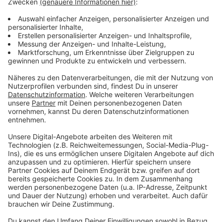
Stadioninnenraum (darunter die Mannschaften), 115 im
Tribünenbereich und bis zu 109 Personen im
Außengelände - je nach Stadiongröße. Außerdem seien
regelmäßige Corona-Tests aller Beteiligten geplant.
Der Profifußball würde nicht einmal 0,4 Prozent der
verfügbaren Testkapazität für sich beanspruchen, so
DFL-Chef Christian Seifert.
Anzeige
Auf den Ersatzbänken darf nur jeder zweite oder dritte
Platz besetzt sein. Mannschaftsfotos darf es keine
geben. Der Bundesliga sollen insgesamt 20.000
Corona-Tests zur Verfügung stehen. Das sollen nach
DFL-Angaben 0,4 Prozent der Gesamtkapazität an
möglichen Untersuchungen ausmachen.
Die Saison soll
im Bestfall vor dem 30. Juni beendet werden.
Anzeige