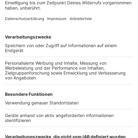
Weiterhin gibt es auch Empfehlungen für „das
Vorgehen im Fall einer positiv getesteten Person“
gegeben. Diese sollte sofort isoliert werden, die
dokumentierten Kontaktpersonen sollten getestet
werden. Zudem: „Beruhigung und Aufklärung des
Teams über den Sachverhalt (keine Panik,
strategische Ausrichtung des Teams, Kontrolle der
Hygienemaßnahmen, etc.)“
Die Vereine sollen positive Fälle nicht automatisch der
Presse melden, „da Krankheitsverifizierung sowie die
klare Dokumentation der vermutlichen
Übertragungswege im Vordergrund stehen“. Die Clubs
sollen zudem „frühzeitig für einen ausreichend großen
Kader im Saisonfinale sorgen“.
Autor: Joachim Schultheis (mit dpa)