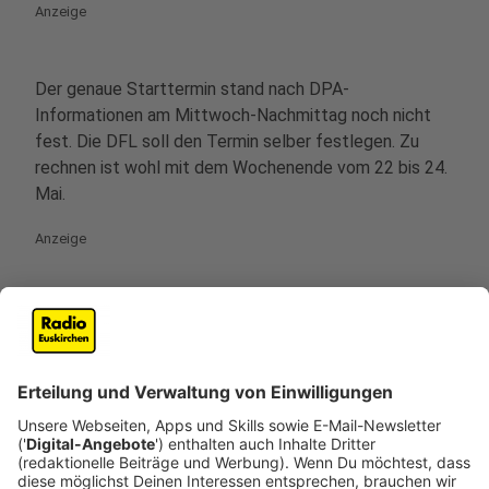
Anzeige
Der genaue Starttermin stand nach DPA-
Informationen am Mittwoch-Nachmittag noch nicht
fest. Die DFL soll den Termin selber festlegen. Zu
rechnen ist wohl mit dem Wochenende vom 22 bis 24.
Mai.
Anzeige
Mit welchem Spieltag begonnen wird noch
offen
Anzeige
Wie genau der Spielplan ausschauen wird, ist noch
nicht klar. Allerdings steht schon jetzt fest, dass es