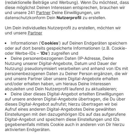
Beim Schreiben des Songs haben verschiedene
Musiker wie Rob Grimaldi, Stephen Kirk, Ron Perry,
Jenna Andrews, Alex Bilowitz und Sebastian Garcia
mitgewirkt. Auch Bandleader RM war an der
Entstehung des Tracks beteiligt, um für den richtigen
BTS-Sound zu sorgen. Der besteht vor allem aus
tanzbaren Pop und dem guten alten Boyband-Feeling.
Anzeige
Wir benötigen Ihre
Zustimmung, um den YouTube
Video-Service zu laden!
Wir verwenden einen Service eines
Drittanbieters, um Videoinhalte