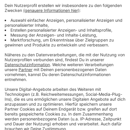
einzubetten. Dieser Service kann
Daten zu Ihren Aktivitäten
sammeln. Bitte lesen Sie die
Details durch und stimmen Sie der
Nutzung des Service zu, um dieses
Video anzusehen.
Mehr Informationen
BTS (방탄소년단) 'Butter' Official MV
Akzeptieren
Anzeige
powered by
Usercentrics Consent
Management Platform
Anzeige