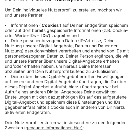
Anzeige
Laut einem Sprecher der Feuerwehr haben es die
Einsatzkräfte aber geschafft, den Wohnwagen aus der
Halle zu ziehen, bevor die Strohballen angefangen
haben zu brennen. Verletzt wurde bei dem Brand
niemand, die Polizei ermittelt jetzt aber wegen
vorsätzlicher Brandstiftung. Laut einer Sprecherin
wurde vor Ort auch eine Brechstange sichergestellt,
Verdächtige gebe es aber aktuell noch nicht.
Anzeige