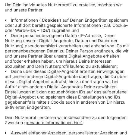
angezündet. In Gemünd und Schleiden-Oberhausen.
Spaziergänger haben Mittwochmorgen die
Feuerwehr gerufen. Der Hochsitz ist komplett
abgebrannt. Rauch war nicht mehr zu sehen, aber
vorsichtshalber haben die Feuerwehrleute Wasser
auf die Asche gekippt.
Veröffentlicht:
Donnerstag, 30.07.2020 06:41
Anzeige
Anzeige