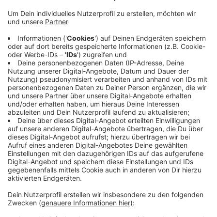
Anzeige
Das hat uns ein Sprecher der Feuerwehr bestätigt. Die
Feuerwehr hat dann nachgelöscht und durchgelüftet.
Im Einsatz waren demnach etwa 40 Leute. Der Grund
für den Brand sei ein technischer Defekt an der
Papierpresse gewesen.
Die Produktion in der Papierfabrik war aber laut einem
Sprecher der Firma nicht betroffen und läuft jetzt
wieder ganz normal weiter.
Anzeige