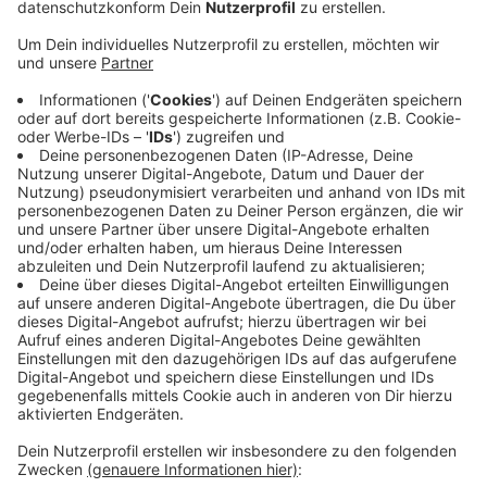
Veröffentlicht:
Samstag, 27.06.2026 19:59
Anzeige
Laut einem Sprecher der Schleidener Feuerwehr hat
es zuerst auf dem Balkon der Wohnung gebrannt. Die
Ursache ist noch unklar. Die Flammen griffen dann auf
die Wohnung über. Die etwa 50 Feuerwehrleute
konnten den Brand schnell unter Kontrolle bringen und
löschen. Verletzt wurde niemand, da die Bewohner der
Wohnung zum Zeitpunkt des Brandes einkaufen waren,
so der Sprecher. Die Wohnung ist vorerst nicht
bewohnbar.
Anzeige