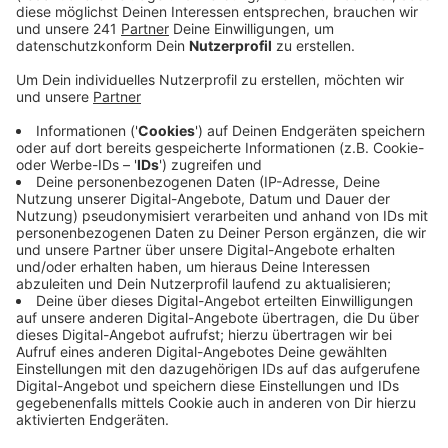
Anzeige
Eine Anwohnerin hat den Brand im Schneppenheimer
Weg gemeldet, dort brannten mehrere
Schaustellerwagen. Laut Feuerwehr drohte das Feuer
auch auf ein Lagerhaus und ein angrenzendes
Wohnhaus überzuschlagen. Verletzt wurde bei dem
Brand niemand – das Haus war leer.
Neben mehreren
Löschtrupps setzte die Feuerwehr auch eine
Drehleiter zur Brandbekämpfung ein.
Das Feuer und vor
allem die Glutnester waren aber hartnäckig, erst nach
zweieinhalb Stunden waren die letzten gelöscht. Die
drei Schaustellerwagen brannten allerdings vollständig
ab – die Polizei spricht von einem Schaden im
mittleren sechsstelligen Bereich. Warum das Feuer
ausgebrochen ist, ist noch unklar – der Brandort wurde