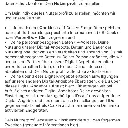
unterstützen die belgische Feuerwehr in der
Grenzregion.
Veröffentlicht:
Dienstag, 30.05.2023 07:35
Anzeige
Das berichtet die Kreisfeuerwehr. Wegen des
trockenen Grases, sowie einem lebhaften Ostwind,
hatte sich das Feuer gestern am frühen Abend schnell
ausgeweitet. Eine große Rauchsäule am Himmel war
bis in die Eifel zu sehen. Grund für das Feuer in der
Grenzregion ist laut Medienberichten wohl
„menschliche Unachtsamkeit“. 2011 hatte im hohen
Venn Torfboden auf einer Fläche von 1000 Hektar
gebrannt.
Anzeige