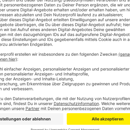
Anzeige
Wie die Polizei berichtet, hatte der Eigentümer d
gesehen, dass ein Kissen auf seiner Couch bereits an
Anzeige
Höhe des Sachschadens noch unklar
Anzeige
Der Wohnwagen und der Anbau brannten vollständig n
Außenwände der Nachbar-Chalets beschädigt. Verle
entstandenen Schadens konnte die Polizei noch nich
Anzeige