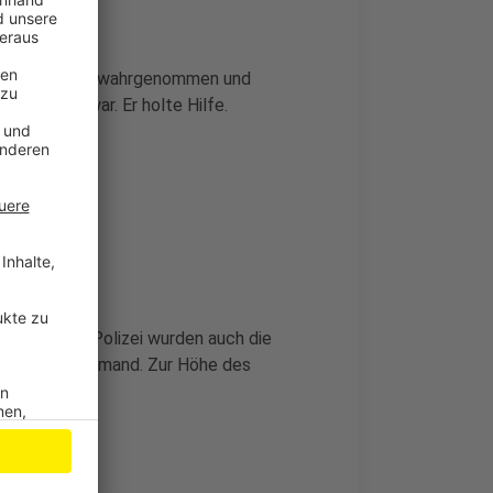
en Rauchgeruch wahrgenommen und
geschmort war. Er holte Hilfe.
ieder. Laut Polizei wurden auch die
tzt wurde niemand. Zur Höhe des
ts sagen.