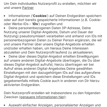
Anzeige
Beim Eintreffen der Einsatzkräfte konnte man laut
Feuerwehr von außen schon sehen, wie ein Eck-Balken
des Hauses gebrannt hat. Das Feuer konnte dann aber
schnell gelöscht werden, verletzt wurde niemand.
Laut Feuerwehr besteht der Verdacht, dass ein
Nachbar, der Unkraut weggebrannt hat mit für den
Brand und den Einsatz gesorgt hat. Die Polizei hat eine
entsprechende Anzeige gefertigt.
Anzeige
Anzeige