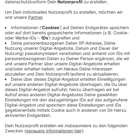
schneller als geplant gegangen. Der Blindgänger
aus dem Zweiten Weltkrieg wurde gegen 12 Uhr
entschärft.
Die 250 Anwohner können jetzt wieder in ihre
Häuser zurückkehren.Auch die Patienten der Klinik
Marienborn werden nun nach und nach wieder
zurückgebracht.
Die Bombe war bei Bauarbeiten auf dem Gelände
der Klinik in Zülpich-Hoven gefunden worden. Die
Evakuierung der Patienten und Bewohner der Klinik
war eine Herausforderung: Es mussten die
Corona-Abstandsregeln beachtet werden.
Veröffentlicht:
Montag, 23.03.2020 12:32
Anzeige