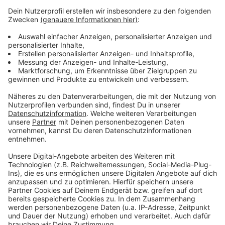
Zingsheim (Grundschule, 9. April, 17 bis 20 Uhr)
Zülpich (Forum, 21. April, 15.30 bis 20 Uhr)
Kommern (Bürgerhalle, 22. April, 16 bis 20 Uhr)
Füssenich (Nikolausstift, 22. April, 15.30 bis 20
Uhr)
Kuchenheim (Schützenhalle, 27. April, 17 bis 20
Uhr).
Anzeige
Anzeige