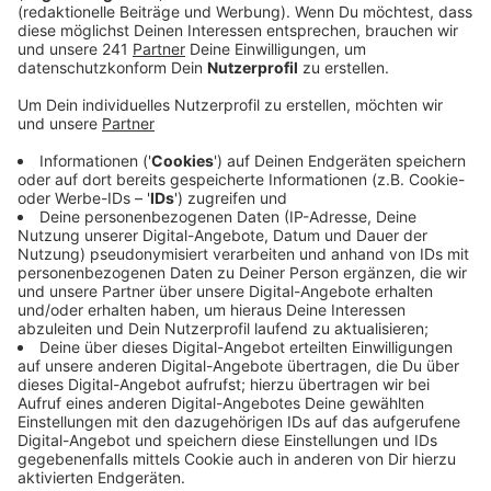
Wegen des Mindestabstands wird die Blutspende
am Donnerstag, 2. April, die normalerweise im
Rotkreuz-Zentrum in Euskirchen stattfindet, in
das Foyer des Thomas-Esser-Berufskollegs
verlegt. Hier sind Ein- und Ausgang getrennt, sage
eine Sprecherin. Die Blutspender werden auch
gebeten, zum Ausfüllen des Fragebogens einen
eigenen Kugelschreiber mitzubringen. Und da der
Imbiss nach der Blutspende zur Zeit nicht
stattfindet, werden Lunchpakete herausgeben.
Veröffentlicht:
Donnerstag, 02.04.2020 13:53
Anzeige
Weitere Termine
Anzeige