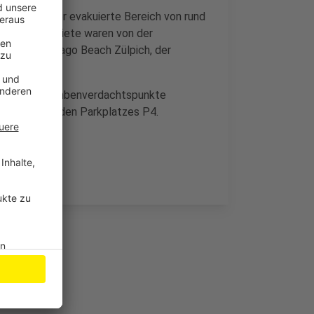
ie Stadt. Der evakuierte Bereich von rund
en. Wohngebiete waren von der
ülpich, das Lago Beach Zülpich, der
genannter Bombenverdachtspunkte
pich gehörenden Parkplatzes P4.