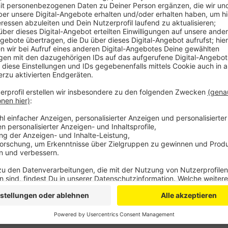
Die Entschärfung sei ohne Probleme abgelaufen, so d
500 Metern um den Fundort würde wieder freigegeb
Evakuierung nicht betroffen,allerdings der Seepark Z
Wohnmobilhafen und die Vereinsareale am See.
Die zwei Bomben wurden bei der Untersuchung so 
gefunden, sie lagen im Bereich des zum Seepark Zül
Anzeige