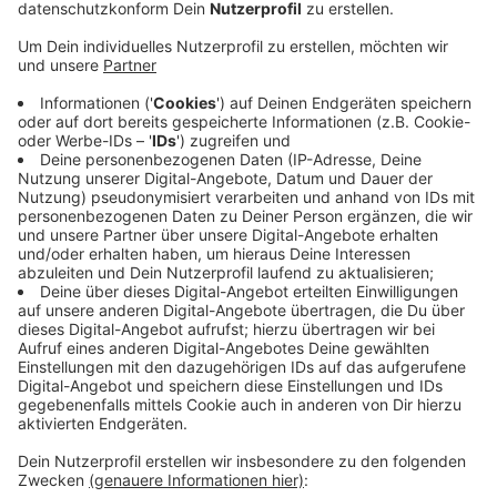
Anzeige
Angesichts aktueller internationaler Spannungen und
Kriege betonen die Grünen die wachsende Bedeutung
digitaler Technik.
Die Grünen schlagen vor, zunächst zu analysieren, wo
die Gemeinde digital von Anbietern außerhalb Europas
abhängig ist. Anschließend sollen Alternativen
erarbeitet und ein Konzept entwickelt werden. Auch
Mitarbeiter sollen geschult werden. Das Projekt soll
mit einem überschaubaren Budget von 15.000 Euro
umgesetzt werden, heißt es. Der Antrag wird in der
Ratssitzung am 29. Januar 2026 diskutiert.
Anzeige