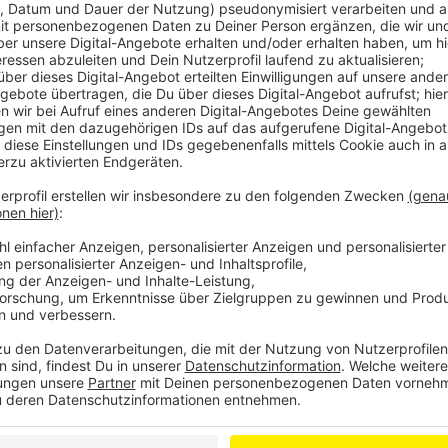
Anzeige
Der 46-Jährige wollte am Mittwochnachmittag in ei
gehen, wo er aber schon Hausverbot hatte. Erst nach 
dazu bewegen, die Gaststätte zu verlassen.
Dann ging er in eine Tankstelle, auch da hatte er sc
Getränkedose und wollte dann die Tankstelle ohne zu
Polizei. Das fiel aber einem Mitarbeiter auf, worauf
Aber er wollte das Tankstellengelände trotz Hausve
Polizei hinzu. Die forderte den Mann wegen seiner Alk
unterwegs war, nach Hause zu schieben und die Tanks
setzte er sich aber dann doch aufs Rad. Das bemerkte
Flucht zu Fuß und schließlich kam der Mann in Poliz