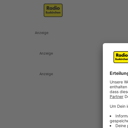
Anzeige
Anzeige
Anzeige