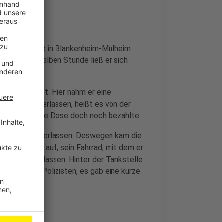
ne Gaststätte in Blankenheim-Mülheim
rund einer halben Stunde ließ er sich
hon Hausverbot. Hier nahm er eine
 bezahlen verlassen, heißt es von der
hin der Mann die Dose doch noch bezahlte.
rbots nicht verlassen. Deswegen kam die
oholisierung auf, sein Fahrrad, mit dem er
telle zu verlassen. Hinter der Tankstelle
n aber die Polizisten, es gab eine kurze
eigewahrsam.