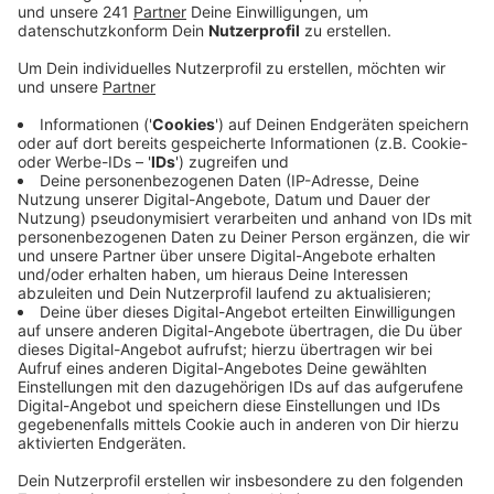
auf Radio Euskirchen Nachfrage mit.
Veröffentlicht:
Freitag, 23.12.2022 11:00
Anzeige
Anfang November hatte es die Cyber-Attacke auf die
Caritas Eifel in Schleiden gegeben. Nach Angaben des
Sprechers scheint ein zentraler Server angegriffen
worden zu sein, der komplett verschlüsselt und damit
unbrauchbar gemacht wurde. Infolgedessen mussten
vorsichtshalber etwa 100 Stand-PCs und Laptops
komplett „gereinigt“ werden. Diese sowie der Server
wurden und werden noch neu aufgesetzt.
Nach Aussage des beauftragten Netzwerk-
Forensikers wurden laut Caritas Eifel bislang keinerlei
Daten von Kunden, Klienten, Ehrenamtlichen,