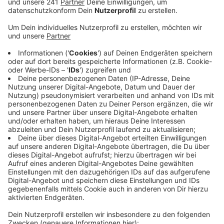
Shisha-Bars durchsucht. Es hat dabei am
Freitagabend auch Festnahmen gegeben.
Die Ermittler haben bei der Razzia einen Kunden
und ein Mitarbeiter einer Shisha-Bar
festgenommen. Gegen beide lagen Haftbefehle
vor, sagte eine Zoll-Sprecherin. Außerdem
kontrollierten die Beamten, ob die Bars den Tabak
versteuert haben. Da das nicht immer der Fall war,
leiteten die Ermittler zwei Bußgeldverfahren und
ein Strafverfahren ein. 15 Kilogramm
Wasserpfeifentabak hat der Zoll beschlagnahmt,
weil der Tabak kein Steuerzeichen hatte.
Der Zoll kündigte weitere Kontrollen an. Unter
anderem um zu schauen, ob die Bars weitere
Verstöße begehen.
Veröffentlicht:
Montag, 04.02.2019 16:19