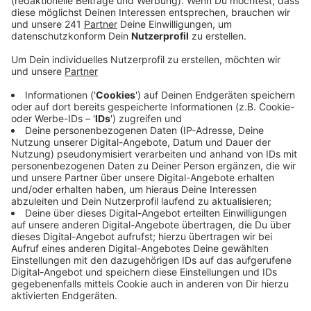
ergaunert.
Veröffentlicht:
Dienstag, 03.02.2026 16:21
Anzeige
Die Angeklagte aus Zülpich hat bei einer älteren Frau
als Haushaltshilfe gearbeitet. Sie sollte für die Frau
auch Geld abheben. Laut Urteil hat sie allerdings
innerhalb weniger Monate 42.000 Euro für sich selbst
abgehoben. Immer wieder waren es 1500 Euro.
Anzeige
Geld wurde ausgegeben
Anzeige