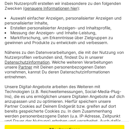
Das Euskirchener Amtsgericht hat die Frau dafür zu
zwei Jahren Haft mit Bewährung verurteilt. Was mit
dem Geld passiert ist, ist unklar. Es ist nämlich weg.
Die Angeklagte sagte selbst, sie habe in Saus und
Braus gelebt, habe Mietrückstände bezahlt und sei mit
ihren Kindern Essen gewesen.
Anzeige
Anzeige
Anzeige