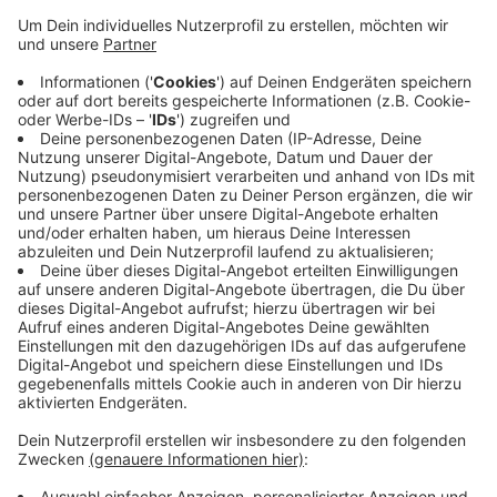
wegzuschicken.
Nach Polizei-Informationen beleidigte er die
Krankenhaus-Angestellten und versuchte aus Wut
auch Rettungssanitäter anzugreifen. Die konnten
den Mann festhalten und ihn der Polizei übergeben.
Mit 2,9 Promille Alkohol im Blut musste der Mann
die Nacht in einer Polizei-Zelle verbringen – zum
Ausnüchtern. Jetzt kommt eine Strafanzeige auf
ihn zu.
Veröffentlicht:
Donnerstag, 29.08.2019 13:00
Anzeige