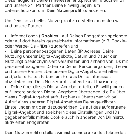
Anzeige
Die Polizei berichtet davon, dass die zwei Männer
vorgaben, die Abflussrohre in den Wohnungen säubern
zu müssen. Deshalb ließen die 85- und 90-jährigen
Bewohnerinnen die Männer herein. Einer der
Unbekannten stahl dabei eine EC-Karte und Bargeld.
Der zweite mutmaßliche Dieb ging leer aus. Lediglich
ein Abflussrohr wurde bei dem Besuch des falschen
Handwerkers beschädigt.
Die zwei Männer sollen beide Blaumänner getragen
und Werkzeugkoffer dabei gehabt haben. Beide
werden als 25-35 Jahre alt und 1,60-1,70 m
beschrieben. Einer der Männer hatte schwarze, längere
Haare die nach hinten gegelt und zu einem Knoten
gebunden waren. Er soll akzentfrei deutsch
gesprochen haben, allerdings genuschelt haben. Der