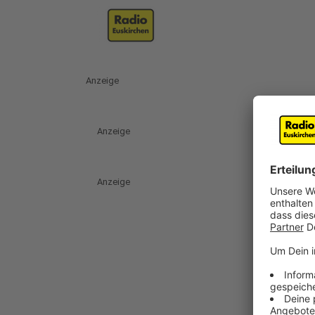
Anzeige
Anzeige
Anzeige