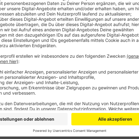
der alle Stationen anfährt. Vor den Osterferien 
Sperrung von der Bahn noch mal extra angekündi
In den Herbstferien geht es dann mit Bauarbeiten 
Eifelstrecke Richtung Köln dran.
Veröffentlicht:
Mittwoch, 11.03.2020 05:56
Anzeige