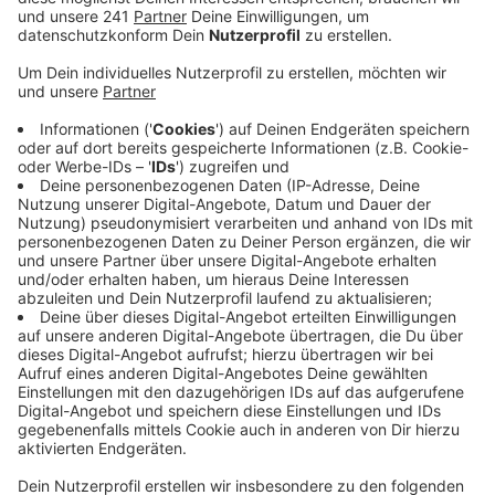
Doch das ist erst der Anfang! Auf einer Fläche von
etwa einem Fußballfeld sollen bis zu 40 Obstbäume
wachsen und eine grüne Oase entstehen.
Veröffentlicht:
Donnerstag, 04.12.2025 06:50
Anzeige
Wer zum Beispiel selbst bei der Challenge mitmachen
möchte, kann sich bei der Stadt melden und einen
Platz aussuchen. Aus einer Liste kann dann ein
Obstbaum ausgesucht werden – die Kosten dafür
müssen die Pflanzer aber selber tragen. Dafür wird der
Name dann mit einer Plakette am Baum vermerkt und
eine Urkunde gibt’s auch. Und wer lieber einen Baum in
der eigenen Straße in Euskirchen pflanzen möchte, der
kann sich auch bei der Stadt melden und nachfragen,
ob der Ort passt.