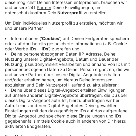
Anzeige
Für Kaufinteressierte gibt es zumindest einen kleinen
Hoffnungsschimmer. Zum Jahresende war der
Preisanstieg nicht mehr so kräftig wie bisher. Aber die
Preise für Immobilien steigen weiter. Auch die
Grundstückspreise sind stabil bis leicht steigend.
Gleichzeitig hat es deutlich weniger Verkäufe
gegeben. Und das obwohl gerade nach Bauland die
Nachfrage weiter hoch sei. In der Gemeinde Hellenthal
hat es vergangenes Jahr die meisten
Grundstücksverkäufe gegeben. Dahinter folgen
Schleiden, Euskirchen und Mechernich. Schlusslicht
war Weilerswist. Die Gemeinde hatte in früheren
Jahren sehr viel Bauland verkauft.
Wenig Bewegung auf dem Markt gab es bei