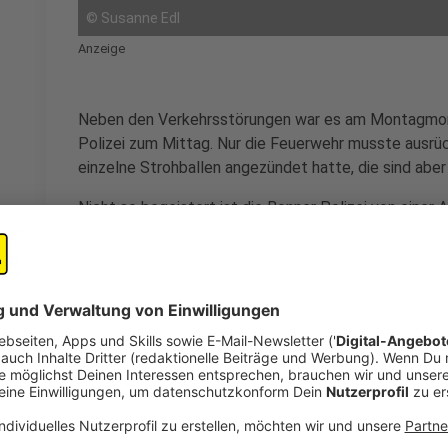
©
Susanne Edl
Anzeige
Neben den Verkehrsstörungen war es am Montagmorgen
Polizei zum Mittag. Nur die Feuerwehr musste ausrü
einzelne Strohballen angezündet hatte, die sind aber 
Nicht so begeistert ist die Bonner Polizei von einer 
Protestierende Montagfrüh Mist auf die Zufahrten in
gelegt und deswegen war hier im Berufsverkehr über
möglich. Der Versammlungsleiter habe sich aber sofor
Polizei. Auch Landwirte aus dem Kreis Euskirchen ha
Mikrofon kritisiert.
Anzeige