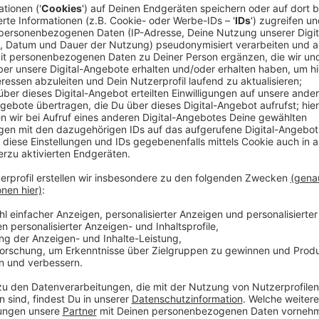
©
Susanne Edl