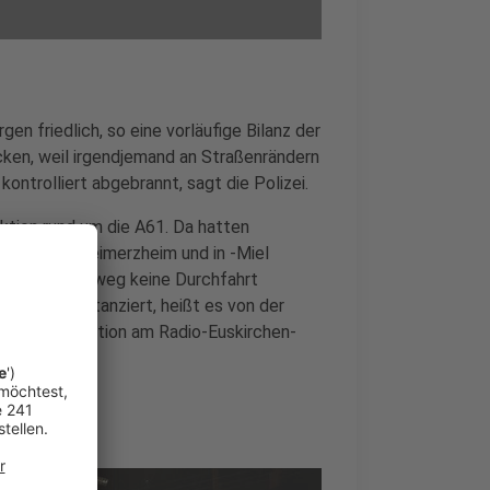
 friedlich, so eine vorläufige Bilanz der
cken, weil irgendjemand an Straßenrändern
kontrolliert abgebrannt, sagt die Polizei.
Aktion rund um die A61. Da hatten
 Swisttal-Heimerzheim und in -Miel
 Stunden hinweg keine Durchfahrt
t davon distanziert, heißt es von der
tten diese Aktion am Radio-Euskirchen-