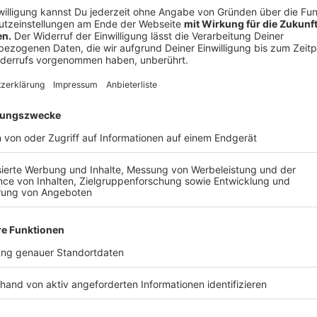
©
Susanne Edl