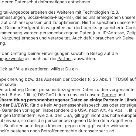
©
Susanne Edl
©
Susanne Edl