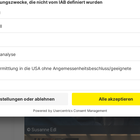
©
Susanne Edl
©
Susanne Edl