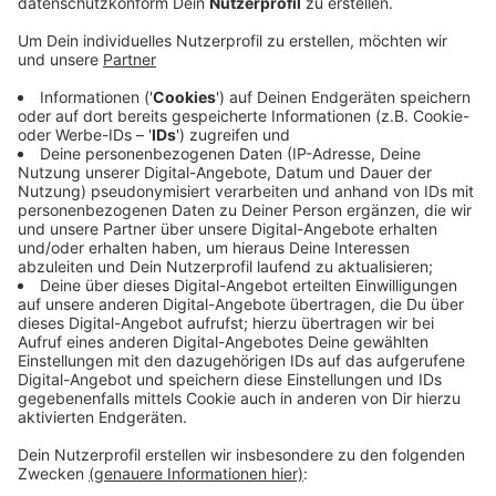
Anzeige
Nach Angaben der e-regio wurde um kurz nach 7.30
Uhr bei Bauarbeiten bei Schafberg ein Kabel
beschädigt. Das habe den Stromausfall ausgelöst.
Nach gut einer halben Stunde konnte die
Stromversorgung wiederhergestellt werden. Laut e-
regio handelte es sich um etwa 1.000 Haushalte, die
betroffen waren..
In dieser Woche gab es im Kreis Euskirchen bereits
zwei größere Stromausfälle, in Euskirchen und in
Weilerswist-Metternich.
Anzeige