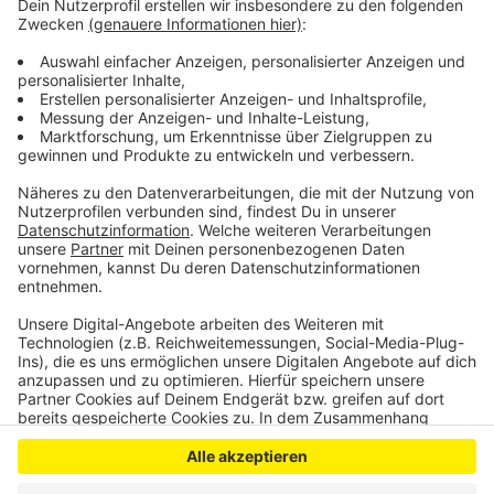
Polizei kein Unbekannter, er habe um die 30 Straftaten
begangen, neben kleineren Delikten auch Überfälle.
Jetzt ist er wegen schwerer räuberischer Erpressung
angeklagt. Laut Anklage schweigt er zu den
Vorwürfen.
Anzeige
Anzeige
Anzeige