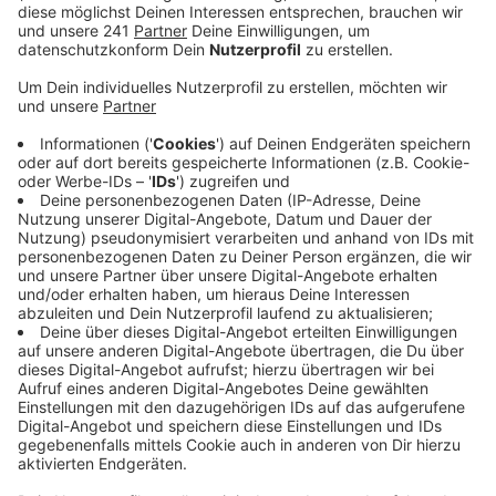
Ungewöhnlich dabei: Eine DNA-Spur an einem
Butterbrot brachte die Ermittler zu dem
Tatverdächtigen.
Veröffentlicht:
Dienstag, 10.08.2021 11:37
Anzeige
Die Tat passierte Anfang Oktober 2020 um 8 Uhr
morgens: Die Betriebsleiterin des Zülpicher
Supermarktes wurde im Büro von einem Unbekannten
mit einem Messer bedroht, er forderte Bargeld. Er
konnte laut Anklage mit 4.000 Euro flüchten, darunter
war viel Münzgeld.
Nach Angaben einer Gerichtssprecherin war vor dem
Markt eine Scheibe Brot gefunden worden. Es sei die
DNA des Angeklagten darauf gewesen. Der sei bei der