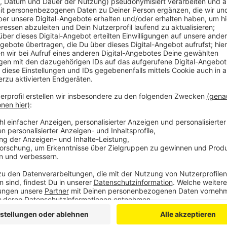
Anzeige
Dabei sind die Auswirkungen auf dem Papier erst mal
Die RB24 soll wieder im Stundentakt bis 21 Uhr fahr
Erftstadt weiterhin nur Busse bis Köln.
Die Expresslinien RE12 und RE22 fallen wieder komp
Euskirchen soll im 60-Minutentakt bis 20 Uhr fahren.
Kurzfristige Ausfälle sind aber wie bei jedem Streik n
Der Streik im Personenverkehr soll in der Nacht auf
dauern, also bis Mittwochfrüh um 2 Uhr.
Die Bahn hat
Gerichtsentscheidung in Berufung gehen zu wollen. E
werden, auf den Streik als solches würde das erstm
läuft seit letzter Nacht.
Anzeige