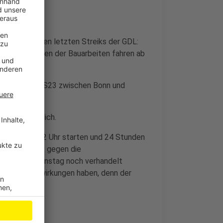
 so wie bei den letzten Streiks der GDL:
en. Aber: Wegen der Bauarbeiten fahren ab
lett aus. Die S23 zwischen Bonn und
atürlich möglich.
 Dienstag um 2 Uhr starten und 24 Stunden
 angekündigt, gegen die
s soll am Dienstag noch verhandelt
al wenig Auswirkungen haben, denn der